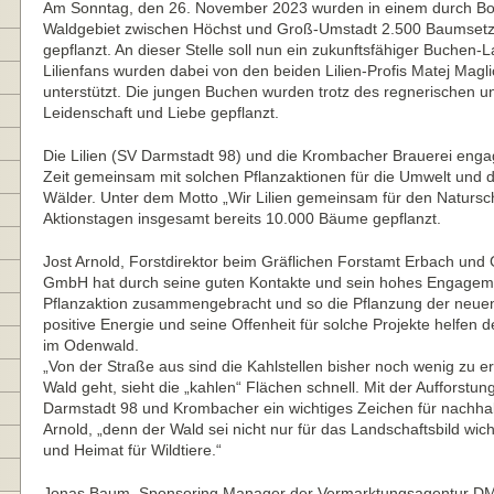
Am Sonntag, den 26. November 2023 wurden in einem durch Bo
Waldgebiet zwischen Höchst und Groß-Umstadt 2.500 Baumsetz
gepflanzt. An dieser Stelle soll nun ein zukunftsfähiger Buchen-
Lilienfans wurden dabei von den beiden Lilien-Profis Matej Magl
unterstützt. Die jungen Buchen wurden trotz des regnerischen un
Leidenschaft und Liebe gepflanzt.
Die Lilien (SV Darmstadt 98) und die Krombacher Brauerei engagi
Zeit gemeinsam mit solchen Pflanzaktionen für die Umwelt und d
Wälder. Unter dem Motto „Wir Lilien gemeinsam für den Natursc
Aktionstagen insgesamt bereits 10.000 Bäume gepflanzt.
Jost Arnold, Forstdirektor beim Gräflichen Forstamt Erbach und
GmbH hat durch seine guten Kontakte und sein hohes Engagement
Pflanzaktion zusammengebracht und so die Pflanzung der neue
positive Energie und seine Offenheit für solche Projekte helfen
im Odenwald.
„Von der Straße aus sind die Kahlstellen bisher noch wenig zu 
Wald geht, sieht die „kahlen“ Flächen schnell. Mit der Aufforstu
Darmstadt 98 und Krombacher ein wichtiges Zeichen für nachhalt
Arnold, „denn der Wald sei nicht nur für das Landschaftsbild wi
und Heimat für Wildtiere.“
Jonas Baum, Sponsoring Manager der Vermarktungsagentur DMS