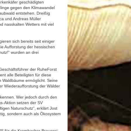
rkenkäfer geschädigten
linge gegen den Klimawandel
Laubwald entstehen. Dreißig
ica und Andreas Müller
d nasskalten Wetters mit viel
eren sich bereits seit einiger
ie Aufforstung der hessischen
hutz!“ wurden an drei
 Geschäftsführer der RuheForst
 alle Beteiligten für diese
n Waldbäume ermöglicht. Seine
 der Wiederaufforstung der Wälder
erkennen. Wer jedoch durch den
ngs-Aktion setzen der SV
igen Naturschutz“, erklärt Jost
chtig, sondern auch als Ökosystem
 für die Krombacher Brauerei: