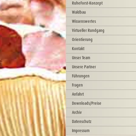
RuheForst-Konzept
Waldbau
Wissenswertes
Virtueller Rundgang
Orientierung
Kontakt
Unser Team
Unsere Partner
Führungen
Fragen
Anfahrt
Downloads/Preise
Archiv
Datenschutz
Impressum