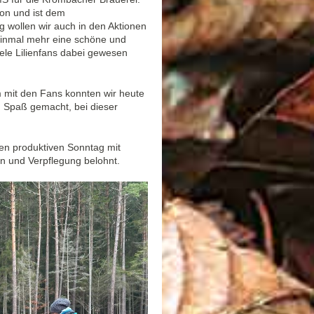
ion und ist dem
 wollen wir auch in den Aktionen
einmal mehr eine schöne und
viele Lilienfans dabei gewesen
m mit den Fans konnten wir heute
n Spaß gemacht, bei dieser
den produktiven Sonntag mit
 und Verpflegung belohnt.