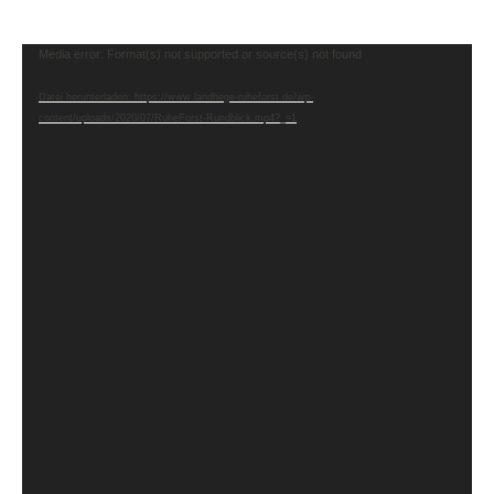
Video-
Media error: Format(s) not supported or source(s) not found
Player
Datei herunterladen: https://www.landhege-ruheforst.de/wp-
content/uploads/2020/07/RuheForst-Rundblick.mp4?_=1