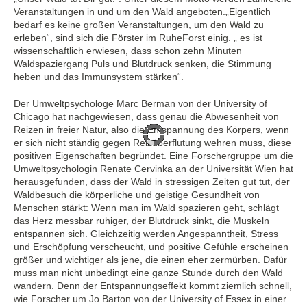
Veranstaltungen in und um den Wald angeboten.„Eigentlich
bedarf es keine großen Veranstaltungen, um den Wald zu
erleben“, sind sich die Förster im RuheForst einig. „ es ist
wissenschaftlich erwiesen, dass schon zehn Minuten
Waldspaziergang Puls und Blutdruck senken, die Stimmung
heben und das Immunsystem stärken“.
Der Umweltpsychologe Marc Berman von der University of
Chicago hat nachgewiesen, dass genau die Abwesenheit von
Reizen in freier Natur, also die Entspannung des Körpers, wenn
er sich nicht ständig gegen Reizüberflutung wehren muss, diese
positiven Eigenschaften begründet. Eine Forschergruppe um die
Umweltpsychologin Renate Cervinka an der Universität Wien hat
herausgefunden, dass der Wald in stressigen Zeiten gut tut, der
Waldbesuch die körperliche und geistige Gesundheit von
Menschen stärkt: Wenn man im Wald spazieren geht, schlägt
das Herz messbar ruhiger, der Blutdruck sinkt, die Muskeln
entspannen sich. Gleichzeitig werden Angespanntheit, Stress
und Erschöpfung verscheucht, und positive Gefühle erscheinen
größer und wichtiger als jene, die einen eher zermürben. Dafür
muss man nicht unbedingt eine ganze Stunde durch den Wald
wandern. Denn der Entspannungseffekt kommt ziemlich schnell,
wie Forscher um Jo Barton von der University of Essex in einer