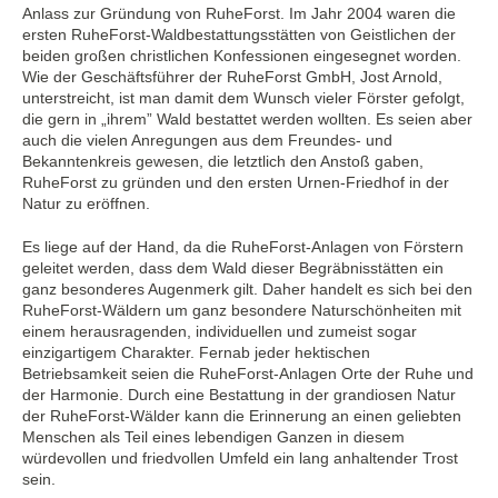
Anlass zur Gründung von RuheForst. Im Jahr 2004 waren die
ersten RuheForst-Waldbestattungsstätten von Geistlichen der
beiden großen christlichen Konfessionen eingesegnet worden.
Wie der Geschäftsführer der RuheForst GmbH, Jost Arnold,
unterstreicht, ist man damit dem Wunsch vieler Förster gefolgt,
die gern in „ihrem” Wald bestattet werden wollten. Es seien aber
auch die vielen Anregungen aus dem Freundes- und
Bekanntenkreis gewesen, die letztlich den Anstoß gaben,
RuheForst zu gründen und den ersten Urnen-Friedhof in der
Natur zu eröffnen.
Es liege auf der Hand, da die RuheForst-Anlagen von Förstern
geleitet werden, dass dem Wald dieser Begräbnisstätten ein
ganz besonderes Augenmerk gilt. Daher handelt es sich bei den
RuheForst-Wäldern um ganz besondere Naturschönheiten mit
einem herausragenden, individuellen und zumeist sogar
einzigartigem Charakter. Fernab jeder hektischen
Betriebsamkeit seien die RuheForst-Anlagen Orte der Ruhe und
der Harmonie. Durch eine Bestattung in der grandiosen Natur
der RuheForst-Wälder kann die Erinnerung an einen geliebten
Menschen als Teil eines lebendigen Ganzen in diesem
würdevollen und friedvollen Umfeld ein lang anhaltender Trost
sein.